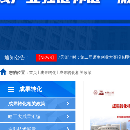
哈尔滨工业大学关于社会企业违法、违
【NEWS】
哈尔滨工业大学资产经营有限公司招聘
【NEWS】
关于申报哈尔滨工业大学-TCL科技创新基
【NEWS】
通知公告：
7天倒计时：第二届师生创业大赛报名即
【NEWS】
关于举办哈尔滨工业大学第二届师生创
您的位置：
首页
【NEWS】
成果转化
成果转化相关政策
哈尔滨工业大学首届师生创业大赛决赛
【NEWS】
成果转化
关于举办哈尔滨工业大学首届师生创业
【NEWS】
成果转化相关政策
哈工大成果汇编
哈尔滨工业大学关于哈工大卫星激光通
【NEWS】
专利技术展示