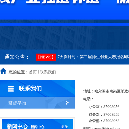
哈尔滨工业大学关于社会企业违法、违
【NEWS】
哈尔滨工业大学资产经营有限公司招聘
【NEWS】
关于申报哈尔滨工业大学-TCL科技创新基
【NEWS】
通知公告：
7天倒计时：第二届师生创业大赛报名即
【NEWS】
关于举办哈尔滨工业大学第二届师生创
您的位置：
首页
【NEWS】
联系我们
哈尔滨工业大学首届师生创业大赛决赛
【NEWS】
联系我们
地址：哈尔滨市南岗区邮政
电话：
关于举办哈尔滨工业大学首届师生创业
【NEWS】
监督举报
办公室：87008956
财务部：87008959
哈尔滨工业大学关于哈工大卫星激光通
【NEWS】
企管部：87008963
新闻中心
更多
新闻中心
邮箱：zcgs@hit.edu.cn