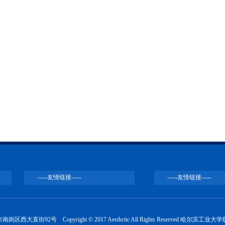
位停止使用哈尔滨工业大学校名的公告
在名称中使用“哈工”字样情况的公告
业违法、违规使用学校校名、商标的公告
限公司招聘公告
岗区西大直街92号 Copyright © 2017 Aesthctic All Rights Reserved 哈尔滨工业