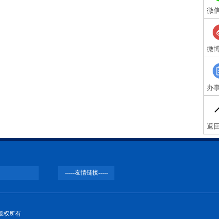
微
微
办
返
大学版权所有