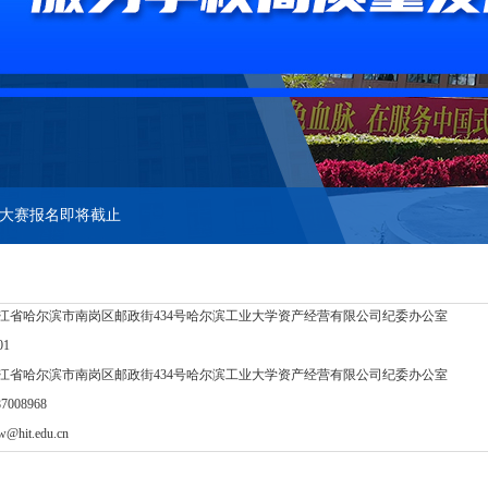
业违法、违规使用学校校名、商标的公告
限公司招聘公告
L科技创新基金2025年度项目的通知
业大赛报名即将截止
二届师生创业大赛的通知
江省哈尔滨市南岗区邮政街434号
哈尔滨工业大学资产经营有限公司纪委办公室
业大赛决赛晋级名单公示
01
江省哈尔滨市南岗区邮政街
434
号
哈尔滨工业大学资产经营有限公司纪委办公室
届师生创业大赛的通知
-87008968
w@hit.edu.cn
卫星激光通信股份有限公司停止使用校名的公告