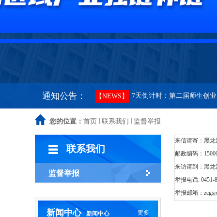
哈尔滨工业大学关于社会企
【NEWS】
哈尔滨工业大学资产经营有
【NEWS】
关于申报哈尔滨工业大学-TC
【NEWS】
通知公告：
7天倒计时：第二届师生创
【NEWS】
关于举办哈尔滨工业大学第
您的位置：
首页
【NEWS】
联系我们
监督举报
来信请寄：黑龙
哈尔滨工业大学首届师生创
【NEWS】
联系我们
邮政编码：
1500
来访请到：
黑龙
关于举办哈尔滨工业大学首
【NEWS】
监督举报
举报电话
: 0451
举报邮箱：
zcgsj
哈尔滨工业大学关于哈工大
【NEWS】
新闻中心
更多
新闻中心